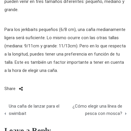
pueden venir en tres tamaños diferentes: pequeño, mediano y
grande.
Para los jerkbaits pequeños (6/8 cm), una caña medianamente
ligera será suficiente. Lo mismo ocurre con las otras tallas
(mediana: 9/11cm y grande: 11/13cm). Pero en lo que respecta
a la longitud, puedes tener una preferencia en función de tu
talla. Este es también un factor importante a tener en cuenta
a la hora de elegir una caña.
Share
N
Una caña de lanzar para el
¿Cómo elegir una línea de
a
swimbait
pesca con mosca?
v
Leave a Reply