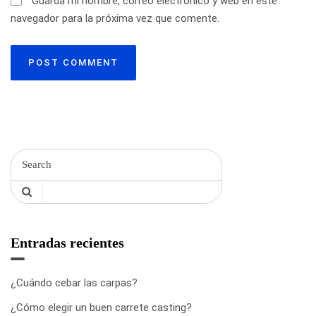
Guarda mi nombre, correo electrónico y web en este
navegador para la próxima vez que comente.
r
a
d
a
s
Entradas recientes
¿Cuándo cebar las carpas?
¿Cómo elegir un buen carrete casting?