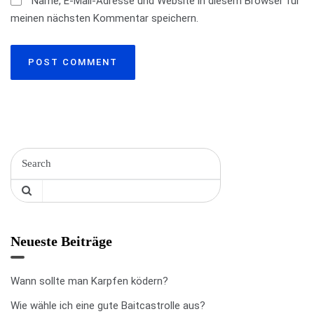
Name, E-Mail-Adresse und Website in diesem Browser für
meinen nächsten Kommentar speichern.
i
o
n
Neueste Beiträge
Wann sollte man Karpfen ködern?
Wie wähle ich eine gute Baitcastrolle aus?