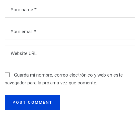
ó
n
d
e
e
n
t
Guarda mi nombre, correo electrónico y web en este
navegador para la próxima vez que comente.
r
a
d
a
s