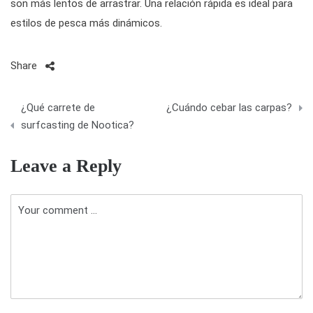
son más lentos de arrastrar. Una relación rápida es ideal para
estilos de pesca más dinámicos.
Share
N
¿Qué carrete de
¿Cuándo cebar las carpas?
a
surfcasting de Nootica?
v
Leave a Reply
e
g
a
c
i