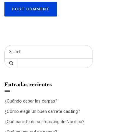
a
d
a
s
Entradas recientes
¿Cuándo cebar las carpas?
¿Cómo elegir un buen carrete casting?
¿Qué carrete de surfcasting de Nootica?