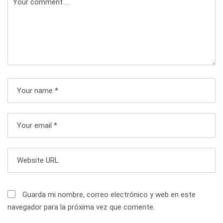
a
c
i
ó
n
d
e
e
n
t
Guarda mi nombre, correo electrónico y web en este
navegador para la próxima vez que comente.
r