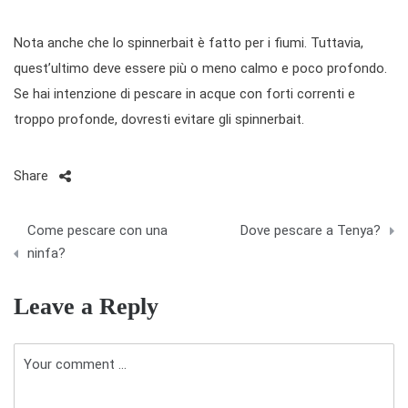
Nota anche che lo spinnerbait è fatto per i fiumi. Tuttavia,
quest’ultimo deve essere più o meno calmo e poco profondo.
Se hai intenzione di pescare in acque con forti correnti e
troppo profonde, dovresti evitare gli spinnerbait.
Share
N
Come pescare con una
Dove pescare a Tenya?
a
ninfa?
v
Leave a Reply
i
g
a