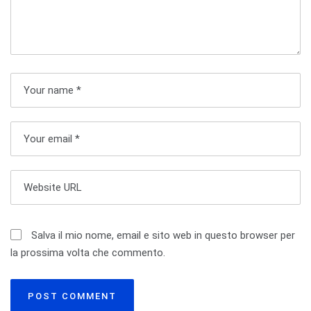
z
i
o
n
e
a
r
t
i
Salva il mio nome, email e sito web in questo browser per
la prossima volta che commento.
c
o