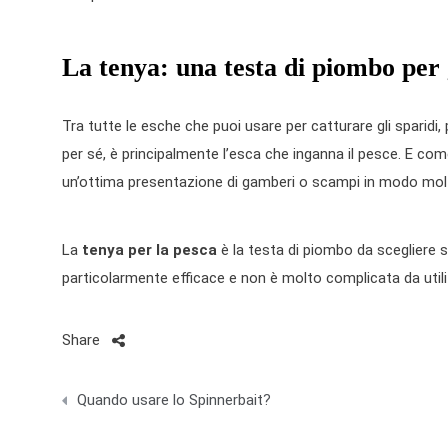
La tenya: una testa di piombo per g
Tra tutte le esche che puoi usare per catturare gli sparidi,
per sé, è principalmente l’esca che inganna il pesce. E com
un’ottima presentazione di gamberi o scampi in modo molt
La
tenya per la pesca
è la testa di piombo da scegliere s
particolarmente efficace e non è molto complicata da utilizz
Share
N
Quando usare lo Spinnerbait?
a