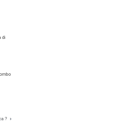
 di
piombo
ca ?