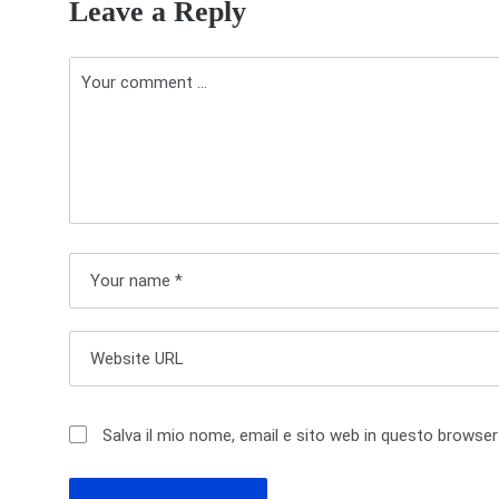
Leave a Reply
v
i
g
a
z
i
o
n
e
a
Salva il mio nome, email e sito web in questo browse
r
t