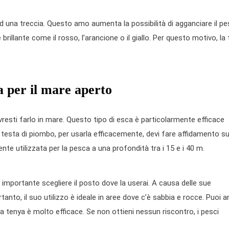
na treccia. Questo amo aumenta la possibilità di agganciare il pe
rillante come il rosso, l’arancione o il giallo. Per questo motivo, la
a per il mare aperto
resti farlo in mare. Questo tipo di esca è particolarmente efficace
 testa di piombo, per usarla efficacemente, devi fare affidamento su
nte utilizzata per la pesca a una profondità tra i 15 e i 40 m.
importante scegliere il posto dove la userai. A causa delle sue
anto, il suo utilizzo è ideale in aree dove c’è sabbia e rocce. Puoi 
 la tenya è molto efficace. Se non ottieni nessun riscontro, i pesci