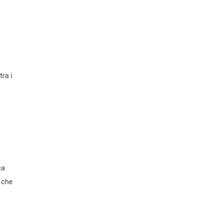
ra i
ca
 che