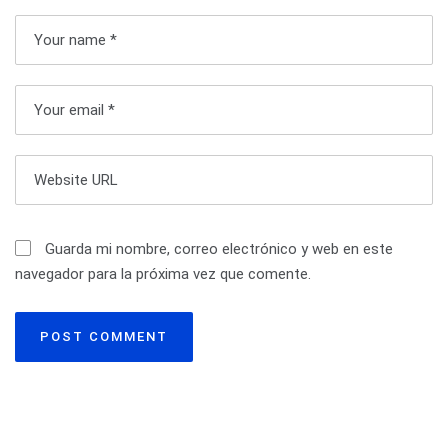
ó
n
d
e
e
n
t
Guarda mi nombre, correo electrónico y web en este
navegador para la próxima vez que comente.
r
a
d
a
s