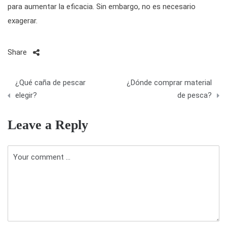
para aumentar la eficacia. Sin embargo, no es necesario
exagerar.
Share
N
¿Qué caña de pescar
¿Dónde comprar material
a
elegir?
de pesca?
v
Leave a Reply
e
g
a
c
i