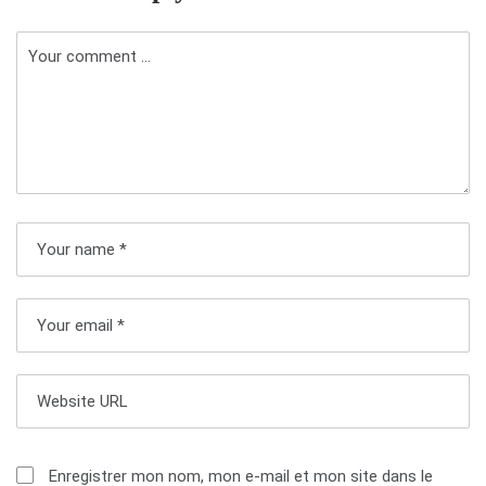
i
g
a
t
i
o
n
d
e
l
’
a
Enregistrer mon nom, mon e-mail et mon site dans le