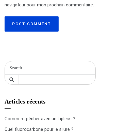
navigateur pour mon prochain commentaire.
r
t
i
c
l
e
Articles récents
Comment pêcher avec un Lipless ?
Quel fluorocarbone pour le silure ?