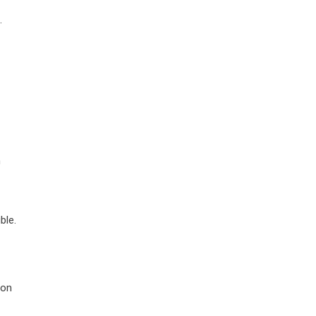
.
n
ble.
lon