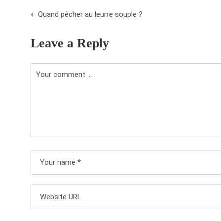
N
Quand pêcher au leurre souple ?
a
Leave a Reply
v
i
g
a
t
i
o
n
d
e