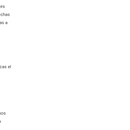
bes
hechas
as a
cas el
nos
a