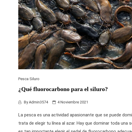
Pesca Siluro
¿Qué fluorocarbono para el siluro?
By
Admin3574
4 Noviembre 2021
La pesca es una actividad apasionante que se puede domi
trata de elegir tu línea al azar. Hay que dominar toda una 
es tan importante elegir el sedal
de fluorocarbono
adecuad