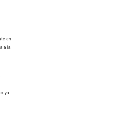
nte en
a a la
e
go ya