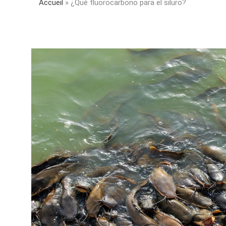
Accueil
»
¿Qué fluorocarbono para el siluro?