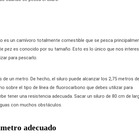
siluro es un carnívoro totalmente comestible que se pesca principalme
ste pez es conocido por su tamaño. Esto es lo único que nos interes
izar para pescarlo.
e un metro. De hecho, el siluro puede alcanzar los 2,75 metros d
o sobre el tipo de línea de fluorocarbono que debes utilizar para
ebe tener una resistencia adecuada. Sacar un siluro de 80 cm de lar
n aguas con muchos obstáculos.
iámetro adecuado