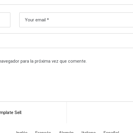
navegador para la próxima vez que comente.
mplate Sell
.
Inglés
Francés
Alemán
Italiano
Español