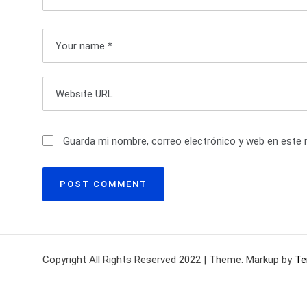
i
ó
n
d
e
Guarda mi nombre, correo electrónico y web en este 
e
n
t
r
a
Copyright All Rights Reserved 2022
|
Theme: Markup by
Te
d