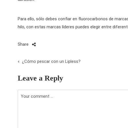
Para ello, sólo debes confiar en fluorocarbonos de marcas
hilo, con estas marcas líderes puedes elegir entre diferentes
Share
N
¿Cómo pescar con un Lipless?
a
Leave a Reply
v
e
g
a
c