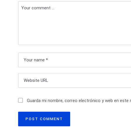
e
g
a
c
i
ó
n
d
e
Guarda mi nombre, correo electrónico y web en este 
e
n
t