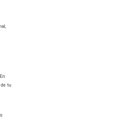
al,
 En
 de tu
os