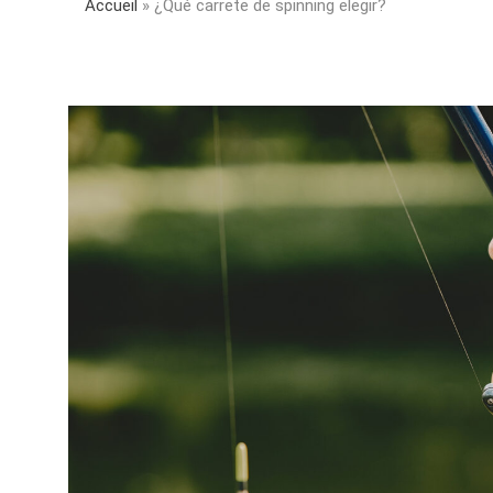
Accueil
»
¿Qué carrete de spinning elegir?