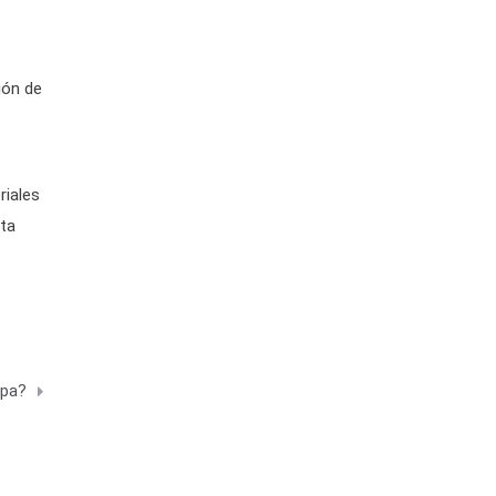
ión de
riales
ita
rpa?