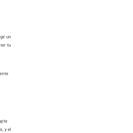
gir un
ner tu
mente
apte
, y el