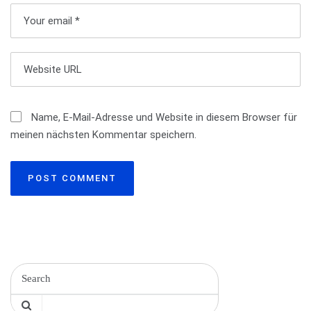
v
i
g
a
t
Name, E-Mail-Adresse und Website in diesem Browser für
meinen nächsten Kommentar speichern.
i
o
n