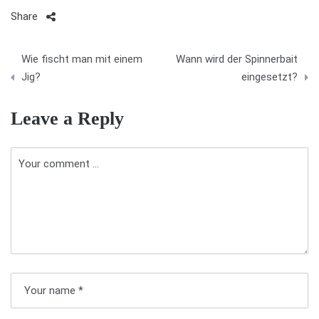
Share
B
Wie fischt man mit einem
Wann wird der Spinnerbait
e
Jig?
eingesetzt?
i
Leave a Reply
t
r
a
g
s
n
a