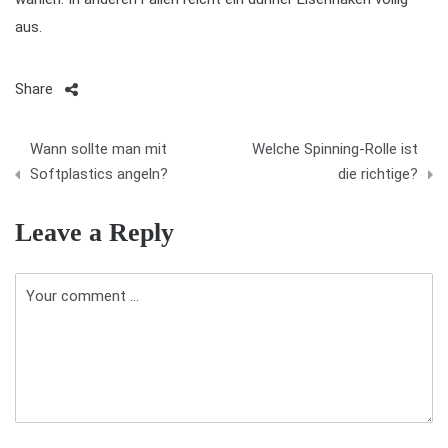
aus.
Share
B
Wann sollte man mit
Welche Spinning-Rolle ist
e
Softplastics angeln?
die richtige?
i
Leave a Reply
t
r
a
g
s
n