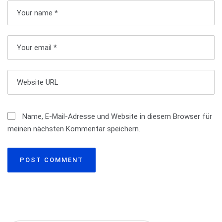
a
v
i
g
a
t
Name, E-Mail-Adresse und Website in diesem Browser für
meinen nächsten Kommentar speichern.
i
o
n